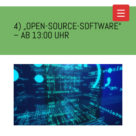
4) „OPEN-SOURCE-SOFTWARE“
– AB 13:00 UHR